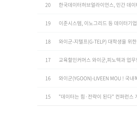
20
한국데이터허브얼라이언스, 민간 데이터
19
이준시스템, 이노그리드 등 데이터기업
18
와이군-지텔프(G-TELP) 대학생을 
17
교육할인커머스 와이군,피노텍과 업무협
16
와이군(YGOON)-LIVEEN MOU ! 국
15
"데이터는 힘·전략이 된다" 컨퍼런스
맨끝