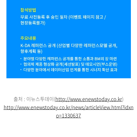
출처 : 이뉴스투데이(
http://www.enewstoday.co.kr
)
http://www.enewstoday.co.kr/news/articleView.html?idxn
o=1330637