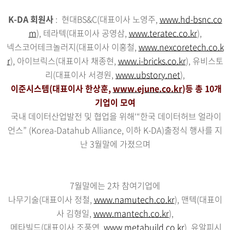
K-DA 회원사
: 현대BS&C(대표이사 노영주,
www.hd-bsnc.co
m
), 테라텍(대표이사 공영삼,
www.teratec.co.kr
),
넥스코어테크놀러지(대표이사 이홍철,
www.nexcoretech.co.k
r
), 아이브릭스(대표이사 채종현,
www.i-bricks.co.kr
), 유비스토
리(대표이사 서경원,
www.ubstory.net
),
이준시스템(대표이사 한상훈,
www.ejune.co.kr
)등 총 10개
기업이 모여
국내 데이터산업발전 및 협업을 위해‘“한국 데이터허브 얼라이
언스” (Korea-Datahub Alliance, 이하 K-DA)출정식 행사를 지
난 3월말에 가졌으며
7월말에는 2차 참여기업에
나무기술(대표이사 정철,
www.namutech.co.kr
), 맨텍(대표이
사 김형일,
www.mantech.co.kr
),
메타빌드(대표이사 조풍연,
www.metabuild.co.kr
), 유알피시